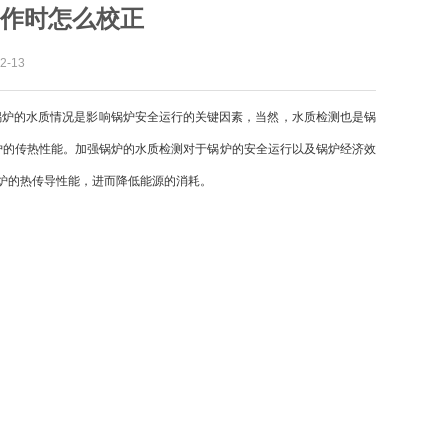
作时怎么校正
-13
炉的水质情况是影响锅炉安全运行的关键因素，当然，水质检测也是锅
炉的传热性能。加强锅炉的水质检测对于锅炉的安全运行以及锅炉经济效
炉的热传导性能，进而降低能源的消耗。