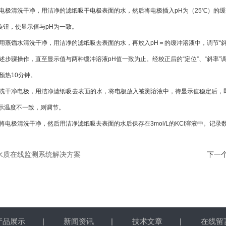
极清洗干净，用洁净的滤纸吸干电极表面的水，然后将电极插入pH为（25℃）的缓冲
旋钮，使显示值与pH为一致。
蒸馏水清洗干净，用洁净的滤纸吸去表面的水，再放入pH＝的缓冲溶液中，调节“斜
步骤操作，直至显示值与两种缓冲溶液pH值一致为止。经校正后的“定位”、“斜率”
热10分钟。
干净电极，用洁净滤纸吸去表面的水，将电极放入被测溶液中，待显示值稳定后，即
指示温度不一致，则调节。
电极清洗干净，然后用洁净滤纸吸去表面的水后保存在3mol/L的KCl溶液中。记录
水质在线监测系统解决方案
下一
产品展示
|
新闻资讯
|
技术文章
|
在线留