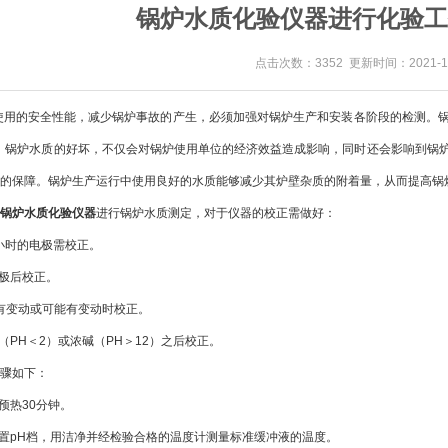
锅炉水质化验仪器进行化验工
点击次数：3352 更新时间：2021-12
的安全性能，减少锅炉事故的产生，必须加强对锅炉生产和安装各阶段的检测。锅
。锅炉水质的好坏，不仅会对锅炉使用单位的经济效益造成影响，同时还会影响到锅
的保障。锅炉生产运行中使用良好的水质能够减少其炉壁杂质的附着量，从而提高锅
锅炉水质化验仪器
进行锅炉水质测定，对于仪器的校正需做好：
小时的电极需校正。
极后校正。
有变动或可能有变动时校正。
PH＜2）或浓碱（PH＞12）之后校正。
骤如下：
热30分钟。
置pH档，用洁净并经检验合格的温度计测量标准缓冲液的温度。