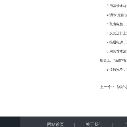
3.用蒸馏水将电
4.调节“定位”
5.取出电极，用
6.反复进行上述
7.接通电源，预
8.用蒸馏水清洗
度值上。”温度“
9.读数完毕，将
上一个：
锅炉
网站首页
|
关于我们
|