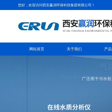
您好，欢迎访问
西安赢润环保科技集团有限公司
！
网站首页
关于我们
产品