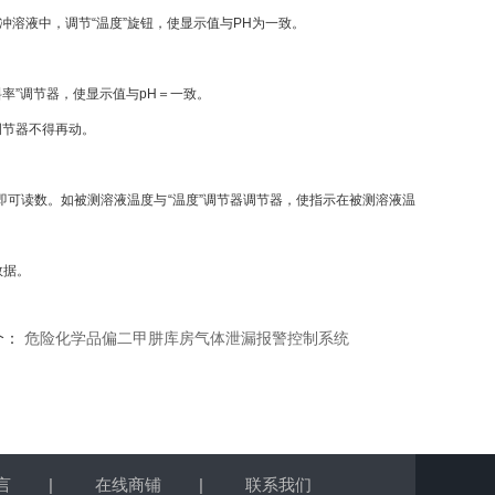
溶液中，调节“温度”旋钮，使显示值与PH为一致。
率”调节器，使显示值与pH＝一致。
调节器不得再动。
可读数。如被测溶液温度与“温度”调节器调节器，使指示在被测溶液温
数据。
个：
危险化学品偏二甲肼库房气体泄漏报警控制系统
言
|
在线商铺
|
联系我们