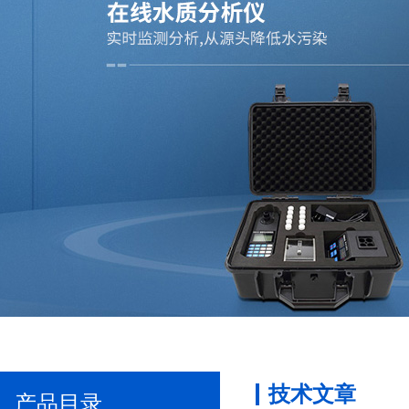
技术文章
产品目录