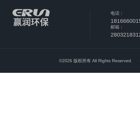
电话：
181666001
邮箱：
280321831
©2026 版权所有 All Rights Reserved.