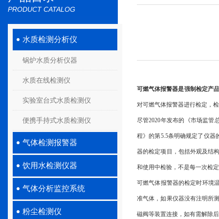
PRODUCT CATALOG
水质检测分析仪
锅炉水质分析仪器
水质在线检测仪
可燃气体报警器是强制检定产
实验室台式水质检测仪
对可燃气体报警器进行检定，检
便携手持式水质检测仪
尽管
2020
年发布的《市场监管
程》的第
5.5
条明确规定了仪器
气体检测报警器
器的检定项目，包括外观及结
饮用水检测仪器
和使用中检验，不是每一次检定
可燃气体报警器的检定时环境
气体分析监控系统
准气体，如果仪器没有注明所
粉尘检测仪
磁阀等装置连接，如有需解除后