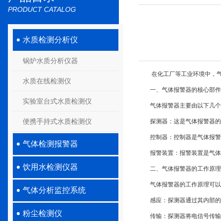
PRODUCT CATALOG
水质检测分析仪
锅炉水质分析仪器
在化工厂等工业环境中，气体
水质在线检测仪
一、气体报警器的核心部件
实验室台式水质检测仪
气体报警器主要由以下几个
便携手持式水质检测仪
探测器：这是气体报警器的感
控制器：控制器是气体报警器
气体检测报警器
报警装置：报警装置是气体报
饮用水检测仪器
二、气体报警器的工作原理
气体报警器的工作原理可以
气体分析监控系统
感应：探测器通过其内部的传
粉尘检测仪
传输：探测器将电信号传输