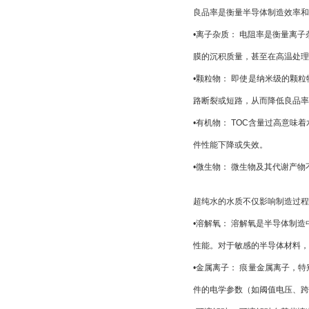
良品率是衡量半导体制造效率和
•
离子杂质：
 电阻率是衡量离
膜的沉积质量，甚至在高温处理
•
颗粒物：
 即使是纳米级的颗
路断裂或短路，从而降低良品率
•
有机物：
 TOC含量过高意
件性能下降或失效。
•
微生物：
 微生物及其代谢产
超纯水的水质不仅影响制造过程
•
溶解氧：
 溶解氧是半导体制
性能。对于敏感的半导体材料，
•
金属离子：
 痕量金属离子，
件的电学参数（如阈值电压、跨