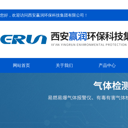
您好，欢迎访问
西安赢润环保科技集团有限公司
！
网站首页
关于我们
产品中心