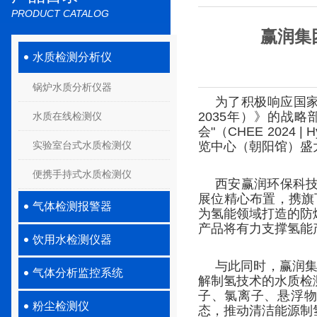
PRODUCT CATALOG
赢润集
水质检测分析仪
锅炉水质分析仪器
为了积极响应国家
2035年）》的战
水质在线检测仪
会"（CHEE 2024 | 
实验室台式水质检测仪
览中心（朝阳馆）盛
便携手持式水质检测仪
西安赢润环保科技
展位精心布置，携旗
气体检测报警器
为氢能领域打造的防
产品将有力支撑氢能
饮用水检测仪器
与此同时，赢润集
气体分析监控系统
解制氢技术的水质检
子、氯离子、悬浮物
粉尘检测仪
态，推动清洁能源制