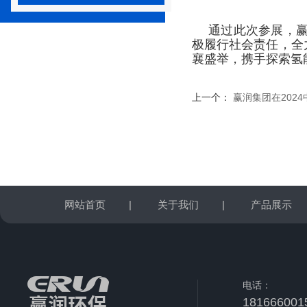
通过此次参展，
极履行社会责任，全
襄盛举，携手探索氢
上一个：
赢润集团在2024中国
网站首页
|
关于我们
|
产品展示
电话：
181666001