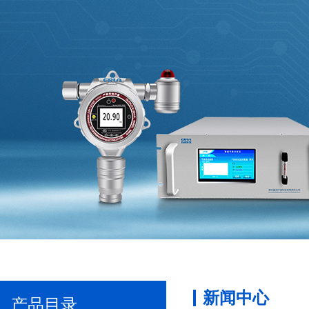
新闻中心
产品目录