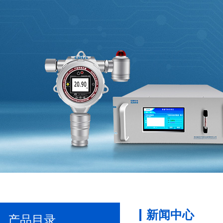
新闻中心
产品目录