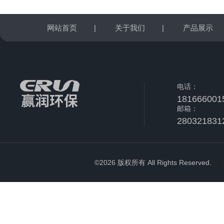
网站首页
|
关于我们
|
产品展示
电话：
181666001
邮箱：
280321831
©2026 版权所有 All Rights Reserved.