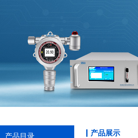
产品展示
产品目录